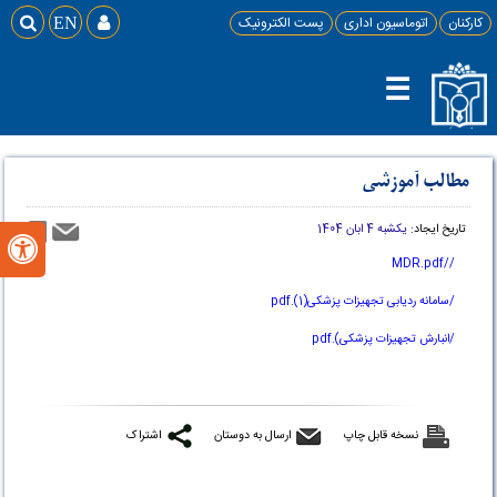
کارکنان
اتوماسیون اداری
پست الکترونیک

EN

☰
مطالب آموزشی
تاریخ ایجاد:
یکشبه 4 ابان 1404

//MDR.pdf
/سامانه ردیابی تجهیزات پزشکی(1).pdf
/انبارش تجهیزات پزشکی).pdf
نسخه قابل چاپ
ارسال به دوستان
اشتراک