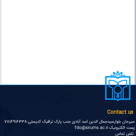
Contact us
سیرجان بلوارسیدجمال الدین اسد آبادی جنب پارک ترافیک کدپستی:7816916338
پست الکترونیک:fdo@sirums.ac.ir
تلفن تماس: