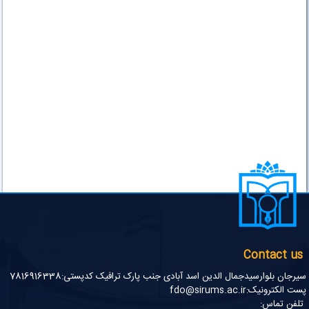
Contact us
سیرجان بلوارسیدجمال الدین اسد آبادی جنب پارک ترافیک کدپستی:7816916338
پست الکترونیک:fdo@sirums.ac.ir
تلفن تماس: