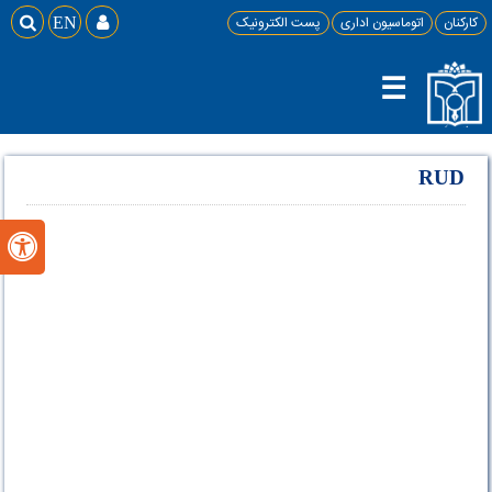
کارکنان
اتوماسیون اداری
پست الکترونیک

EN

☰
RUD
