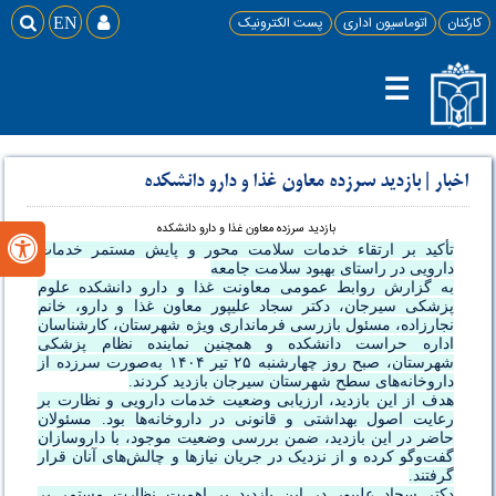
کارکنان
اتوماسیون اداری
پست الکترونیک

EN

☰
اخبار
|
بازدید سرزده معاون غذا و دارو دانشکده
بازدید سرزده معاون غذا و دارو دانشکده

تأکید بر ارتقاء خدمات سلامت محور و پایش مستمر خدمات
دارویی در راستای بهبود سلامت جامعه
به گزارش روابط عمومی معاونت غذا و دارو دانشکده علوم
پزشکی سیرجان، دکتر سجاد علیپور معاون غذا و دارو، خانم
نجارزاده، مسئول بازرسی فرمانداری ویژه شهرستان، کارشناسان
اداره حراست دانشکده و همچنین نماینده نظام پزشکی
شهرستان، صبح روز چهارشنبه ۲۵ تیر ۱۴۰۴ به‌صورت سرزده از
داروخانه‌های سطح شهرستان سیرجان بازدید کردند.
هدف از این بازدید، ارزیابی وضعیت خدمات دارویی و نظارت بر
رعایت اصول بهداشتی و قانونی در داروخانه‌ها بود. مسئولان
حاضر در این بازدید، ضمن بررسی وضعیت موجود، با داروسازان
گفت‌وگو کرده و از نزدیک در جریان نیازها و چالش‌های آنان قرار
گرفتند.
دکتر سجاد علیپور در این بازدید بر اهمیت نظارت مستمر بر