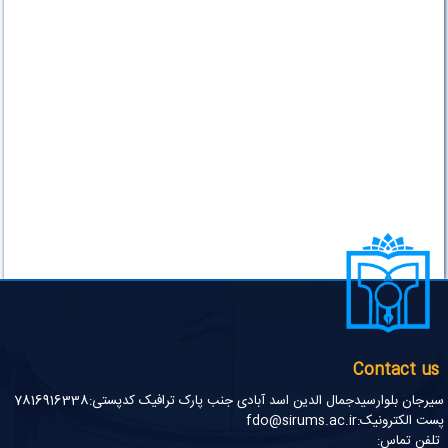
Contact us
سیرجان بلوارسیدجمال الدین اسد آبادی جنب پارک ترافیک کدپستی:7816916338
پست الکترونیک:fdo@sirums.ac.ir
تلفن تماس: