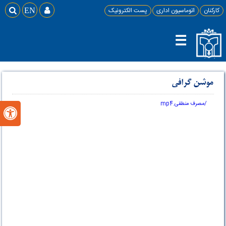
کارکنان
اتوماسیون اداری
پست الکترونیک

EN

☰
موشن گرافی
/مصرف منطقی.mp4
