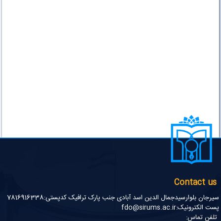
Contact us
سیرجان بلوارسیدجمال الدین اسد آبادی جنب پارک ترافیک کدپستی:7816916338
پست الکترونیک:fdo@sirums.ac.ir
تلفن تماس: