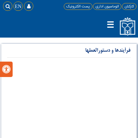
کارکنان
اتوماسیون اداری
پست الکترونیک

EN

☰
فرآیندها و دستورالعملها
