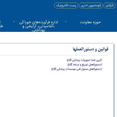
کارکنان
اتوماسیون اداری
پست الکترونیک
حوزه معاونت
اداره فرآورده‌های خوراکی
ا
،آشامیدنی، آرایشی و
طب
بهداشتی
قوانین و دستورالعملها
/آیین نامه تجهیزات پزشکی.pdf
/دستورالعمل توزیع و عرضه.pdf
/دستورالعمل مسول فنی موسسات پزشکی.pdf